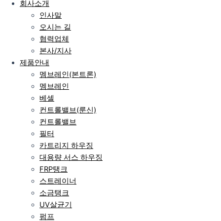
회사소개
인사말
오시는 길
협력업체
본사/지사
제품안내
멤브레인(본트론)
멤브레인
베셀
컨트롤밸브(룬신)
컨트롤밸브
필터
카트리지 하우징
대용량 서스 하우징
FRP탱크
스트레이너
소금탱크
UV살균기
펌프