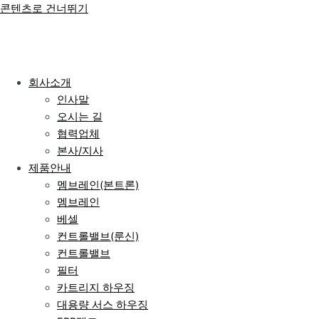
콘텐츠로 건너뛰기
회사소개
인사말
오시는 길
협력업체
본사/지사
제품안내
멤브레인(본트론)
멤브레인
베셀
컨트롤밸브(룬신)
컨트롤밸브
필터
카트리지 하우징
대용량 서스 하우징