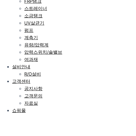
FRP탱크
스트레이너
소금탱크
UV살균기
펌프
계측기
유량/압력계
압력스위치/솔밸브
여과재
설비안내
R/O설비
고객센터
공지사항
고객문의
자료실
쇼핑몰